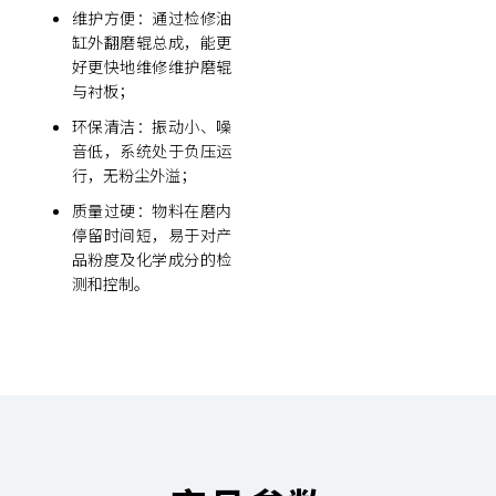
维护方便：通过检修油
缸外翻磨辊总成，能更
好更快地维修维护磨辊
与衬板；
环保清洁：振动小、噪
音低，系统处于负压运
行，无粉尘外溢；
质量过硬：物料在磨内
停留时间短，易于对产
品粉度及化学成分的检
测和控制。