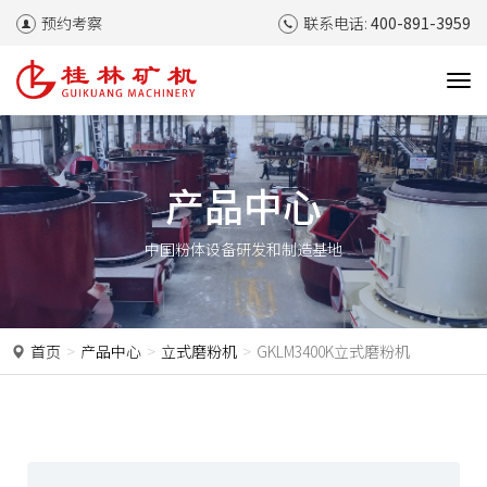
预约考察
联系电话:
400-891-3959
T
o
g
g
l
产品中心
e
n
中国粉体设备研发和制造基地
a
v
i
g
a
首页
产品中心
立式磨粉机
GKLM3400K立式磨粉机
t
i
o
n
P
N