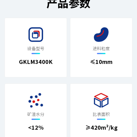
产品参数
设备型号
进料粒度
GKLM3400K
≤10mm
矿渣水分
比表面积
<12%
≥420m²/kg