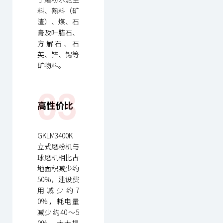
料、熟料（矿
渣）、煤、石
膏及叶腊石、
方解石、石
英、锌、锡等
矿物料。
03
高性价比
GKLM3400K
立式磨粉机与
球磨机相比占
地面积减少约
50%，建设费
用减少约7
0%，耗电量
减少约40～5
0%，大大提