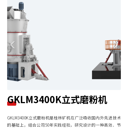
r
e
e
x
v
t
i
o
u
s
GKLM3400K立式磨粉机
GKLM3400K立式磨粉机是桂林矿机在广泛吸收国内外先进技术
的基础上，结合公司50年实践经验，研究设计的一种高效、节