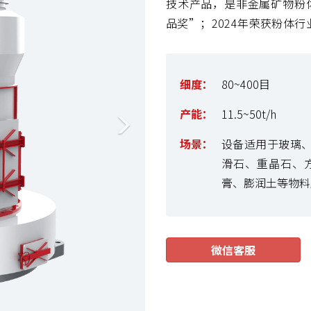
t
技术产品，是非金属矿物粉体
品奖”；2024年荣获粉体
细度：
80~400目
产能：
11.5~50t/h
场景：
设备适用于玻璃
滑石、重晶石、
膏、膨润土等物料
微信客服