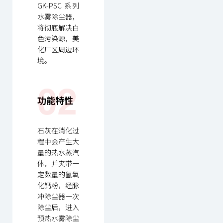
GK-PSC 系列
水雾除尘器，
将彻底解决白
色污染源，美
化厂区周边环
境。
02
功能特性
石灰在消化过
程中会产生大
量的热水蒸汽
体，并夹带一
定数量的氢氧
化钙粉，经脉
冲除尘器一次
除尘后，进入
预热水雾除尘