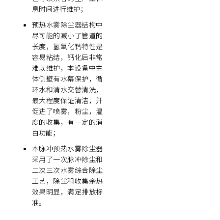
息时间进行维护；
预热水雾除尘器结构中
尽可能的减小了管道的
长度，氢氧化钙特性是
容易粘结，钙化后非常
难以维护，本设备中主
体侧壁有水幕保护，循
环水和清水交替清洗，
最大程度保证清洁，并
促进了喷雾，粉尘，温
度的收集，有一定的消
白功能；
本脉冲预热水雾除尘器
采用了一次脉冲除尘和
二次三次水雾综合除尘
工艺，除尘和收集余热
效果明显，满足排放标
准。