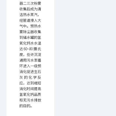
器二三次粉雾
收集后成为清
洁热水蒸汽，
经管道排入大
气中。预热水
雾除尘器收集
到储水罐的氢
氧化钙水水温
达60~80摄氏
度，些许沉淀
通用污水泵循
环进入一级预
消化促进生石
灰的化学反
应，达到缩短
消化时间提高
氢氧化钙品质
和无污水排放
的目的。