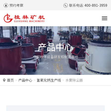
预约考察
联系电话:
400-891-3959
T
o
g
g
l
产品中心
e
n
中国粉体设备研发和制造基地
a
v
i
g
a
首页
产品中心
氢氧化钙生产线
水雾除尘器
t
i
o
n
P
N