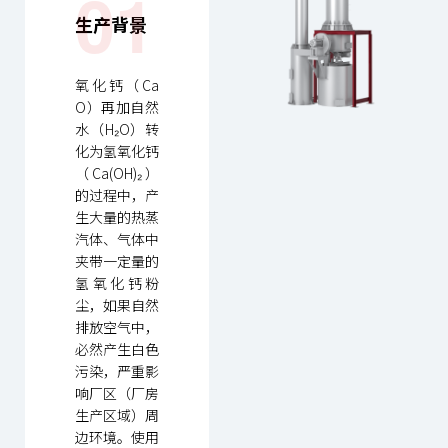
01
生产背景
氧化钙（Ca
O）再加自然
水（H₂O）转
化为氢氧化钙
（Ca(OH)₂）
的过程中，产
生大量的热蒸
汽体、气体中
夹带一定量的
氢氧化钙粉
尘，如果自然
排放空气中，
必然产生白色
污染，严重影
响厂区（厂房
生产区域）周
边环境。使用