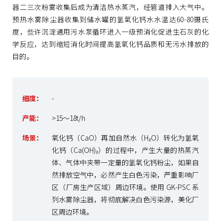
器二三次粉雾收集后成为清洁热水蒸汽，经管道排入大气中。
预热水雾除尘器收集到储水罐的氢氧化钙水水温达60-80摄氏
度，些许沉淀通用污水泵循环进入一级预消化促进生石灰的化
学反应，达到缩短消化时间提高氢氧化钙品质和无污水排放的
目的。
细度：
-
产能：
>15～18t/h
场景：
氧化钙（CaO）再加自然水（H₂O）转化为氢氧
化钙（Ca(OH)₂）的过程中，产生大量的热蒸汽
体、气体中夹带一定量的氢氧化钙粉尘，如果自
然排放空气中，必然产生白色污染，严重影响厂
区（厂房生产区域）周边环境。使用 GK-PSC 系
列水雾除尘器，将彻底解决白色污染源，美化厂
区周边环境。