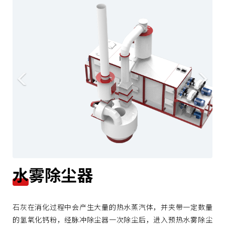
r
e
e
x
v
t
i
o
u
s
水雾除尘器
石灰在消化过程中会产生大量的热水蒸汽体，并夹带一定数量
的氢氧化钙粉，经脉冲除尘器一次除尘后，进入预热水雾除尘