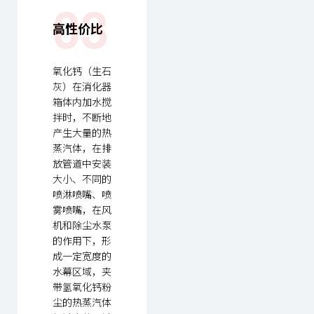
03
高性价比
氧化钙（生石
灰）在消化器
箱体内加水搅
拌时，不断地
产生大量的热
蒸汽体，在排
放管道中安装
大小、不同的
喷淋喷嘴、喷
雾喷嘴，在风
机和除尘水泵
的作用下，形
成一定宽度的
水幕区域，夹
带氢氧化钙粉
尘的热蒸汽体