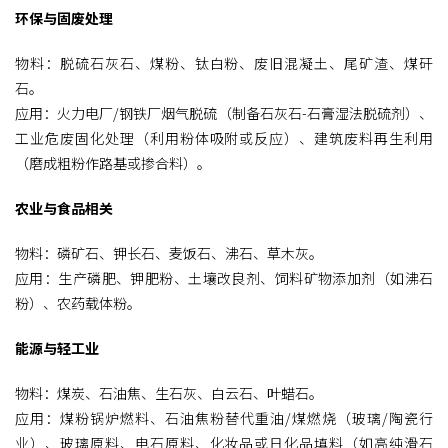
环保与固废处理
物料：脱硫石灰石、煤粉、钛白粉、废旧混凝土、尾矿渣、煤矸
石。
应用：火力电厂/钢铁厂烟气脱硫（制备石灰石-石膏湿法脱硫剂）、
工业危废固化处理（利用粉体吸附或反应）、建筑废料再生利用
（磨成粗粉作路基或掺合料）。
农业与食品相关
物料：磷矿石、钾长石、麦饭石、沸石、草木灰。
应用：生产磷肥、钾肥粉、土壤改良剂、饲料矿物添加剂（如沸石
粉）、农药载体粉。
能源与轻工业
物料：煤炭、石油焦、生石灰、白云石、叶蜡石。
应用：煤粉锅炉燃料、石油焦粉替代重油/煤燃烧（玻璃/陶瓷行
业）、玻璃原料、电石原料、化妆品或日化品填料（如高纯滑石