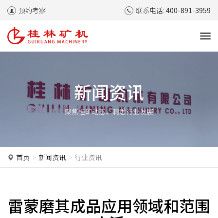
预约考察
联系电话:
400-891-3959
T
o
g
g
l
新闻资讯
e
n
聚焦桂矿动态，洞悉行业发展
a
v
i
g
a
首页
新闻资讯
行业资讯
t
i
o
n
雷蒙磨其成品应用领域和范围