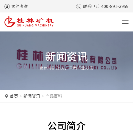
预约考察
联系电话:
400-891-3959
T
o
g
g
l
新闻资讯
e
n
聚焦桂矿动态，洞悉行业发展
a
v
i
g
a
首页
新闻资讯
产品百科
t
i
o
n
公司简介